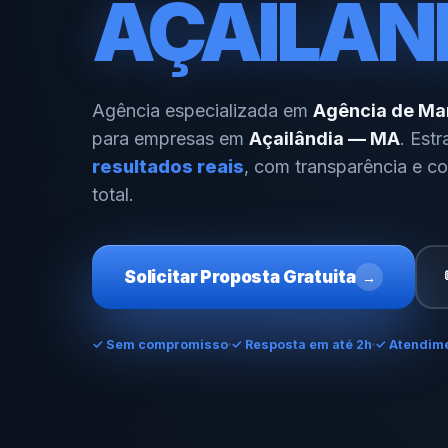
AÇAILÂN
Agência especializada em
Agência de Mar
para empresas em
Açailândia — MA
. Est
resultados reais
, com transparência e 
total.
Solicitar Proposta Gratuita
→
✓
Sem compromisso
✓ Resposta em até 2h
✓ Atendime