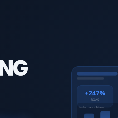
ING
+247%
ROAS
Performance Mensal