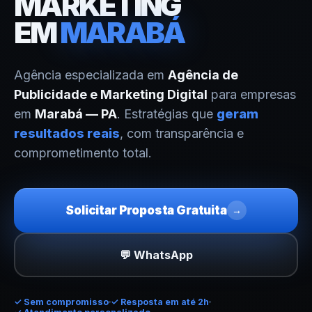
MARKETING
EM
MARABÁ
Agência especializada em
Agência de
Publicidade e Marketing Digital
para empresas
em
Marabá — PA
. Estratégias que
geram
resultados reais
, com transparência e
comprometimento total.
Solicitar Proposta Gratuita
→
💬 WhatsApp
✓
Sem compromisso
✓ Resposta em até 2h