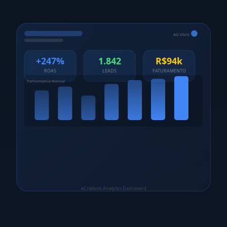
AO VIVO
+247%
1.842
R$94k
ROAS
LEADS
FATURAMENTO
Performance Mensal
eCriativos Analytics Dashboard