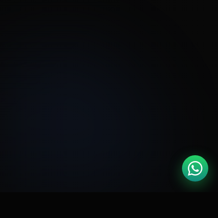
🏆
Google Partner
Meta Business
📘