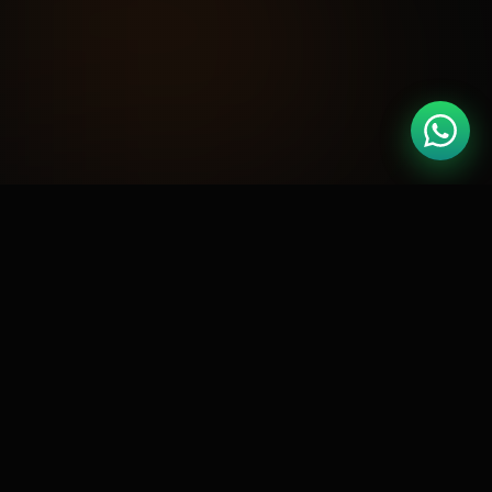
🏆
Google Partner
Meta Business
📘
CERTIFICADO
PARCEIRO OFICIAL
🛍️
RD Station
Shopify Expert
🚀
GOLD PARTNER
CERTIFICADO
⭐
4.9 / 5.0
127 AVALIAÇÕES