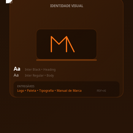
SECONDARY
PRIMARY
NEUTRAL
LIGHT
DARK
IDENTIDADE VISUAL
Aa
Inter Black • Heading
Aa
Inter Regular • Body
ENTREGÁVEIS
Logo • Paleta • Tipografia • Manual de Marca
PDF+AI