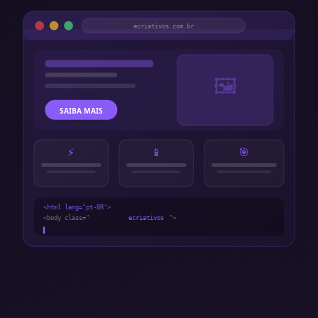
ecriativos.com.br
🖼
SAIBA MAIS
⚡
📱
🎯
<html lang="pt-BR">
<body class="
ecriativos
">