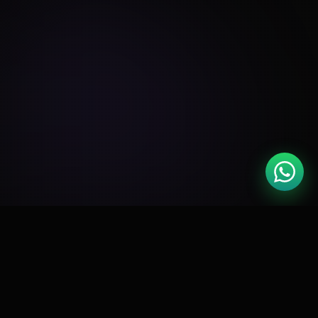
🏆
Google Partner
Meta Business
📘
CERTIFICADO
PARCEIRO OFICIAL
🛍️
RD Station
Shopify Expert
🚀
GOLD PARTNER
CERTIFICADO
⭐
4.9 / 5.0