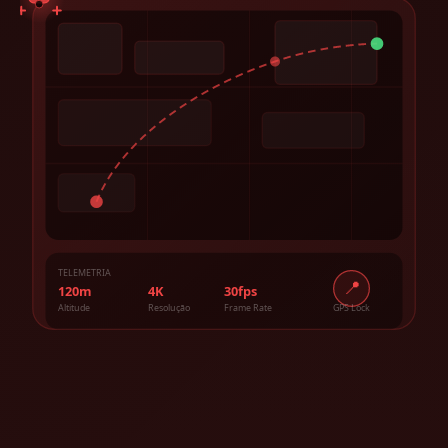
TELEMETRIA
📍
120m
4K
30fps
Altitude
Resolução
Frame Rate
GPS Lock