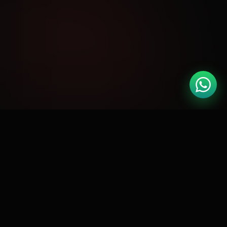
🏆
Google Partner
Meta Business
📘
CERTIFICADO
PARCEIRO OFICIAL
🛍️
RD Station
Shopify Expert
🚀
GOLD PARTNER
CERTIFICADO
⭐
4.9 / 5.0
127 AVALIAÇÕES