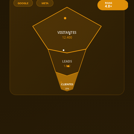
ROAS
GOOGLE
META
4.8×
VISITANTES
12.400
LEADS
1.842
CLIENTES
374