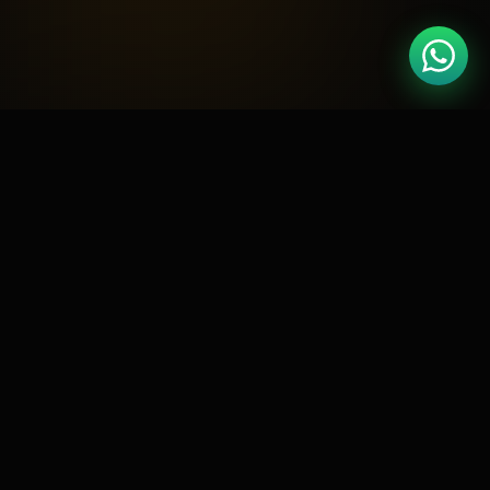
🏆
Google Partner
Meta Business
📘
CERTIFICADO
PARCEIRO OFICIAL
🛍️
RD Station
Shopify Expert
🚀
GOLD PARTNER
CERTIFICADO
⭐
4.9 / 5.0
127 AVALIAÇÕES
O DESAFIO
Por que escolher a