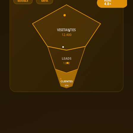
ROAS
GOOGLE
META
4.8×
VISITANTES
12.400
LEADS
1.842
CLIENTES
374