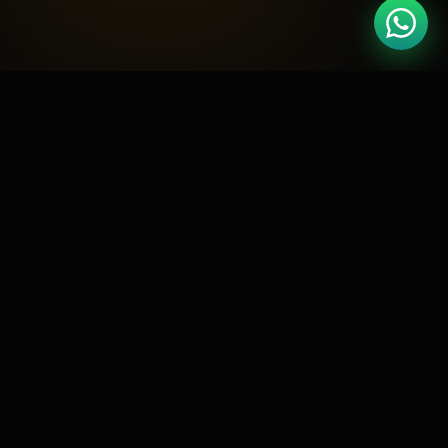
🏆
Google Partner
Meta Business
📘
CERTIFICADO
PARCEIRO OFICIAL
🛍️
RD Station
Shopify Expert
🚀
GOLD PARTNER
CERTIFICADO
⭐
4.9 / 5.0
127 AVALIAÇÕES
O DESAFIO
Por que escolher a
eCriativos
em Oeiras?