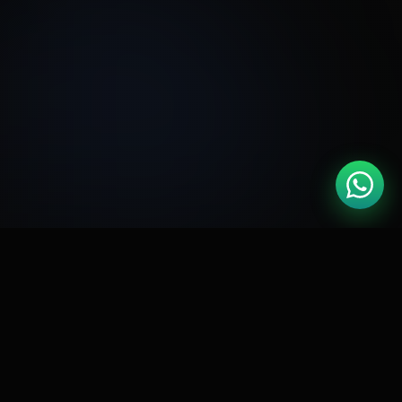
🏆
Google Partner
Meta Business
📘
CERTIFICADO
PARCEIRO OFICIAL
🛍️
RD Station
Shopify Expert
🚀
GOLD PARTNER
CERTIFICADO
⭐
4.9 / 5.0
127 AVALIAÇÕES