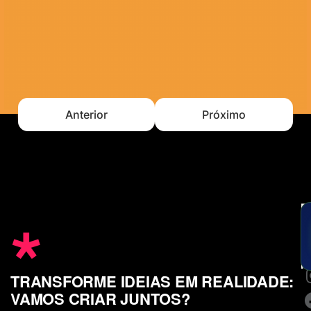
Anterior
Próximo
*
E
u
m
c
S
n
TRANSFORME IDEIAS EM REALIDADE:
VAMOS CRIAR JUNTOS?