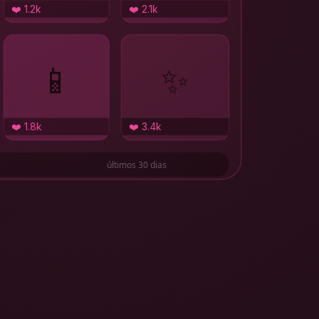
❤️ 1.2k
❤️ 2.1k
📱
✨
❤️ 1.8k
❤️ 3.4k
últimos 30 dias