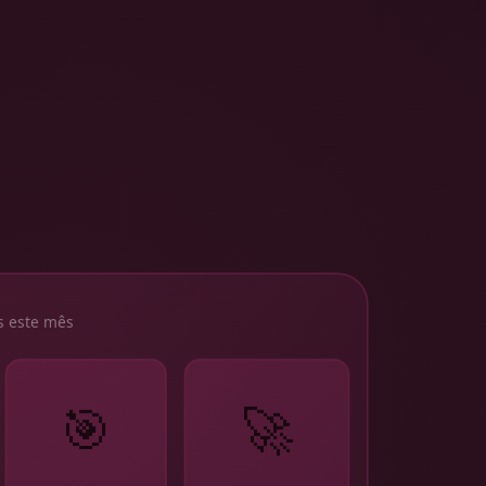
s este mês
🎯
🚀