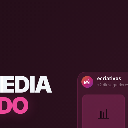
MEDIA
ecriativos
📸
+2.4k seguidore
 DO
📊