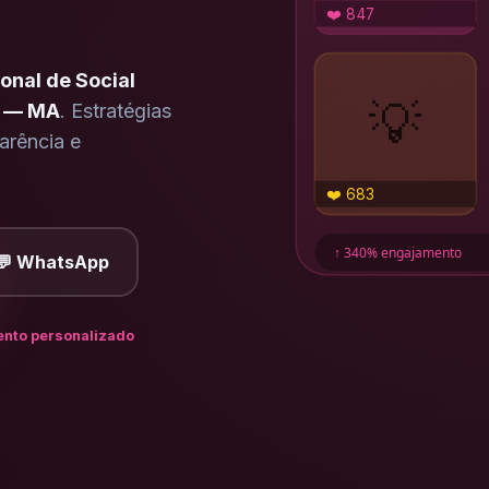
❤️ 847
onal de Social
💡
r — MA
. Estratégias
arência e
❤️ 683
↑ 340% engajamento
💬 WhatsApp
nto personalizado