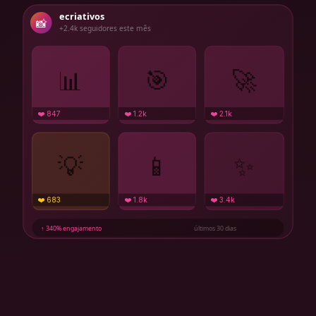
ecriativos
📸
+2.4k seguidores este mês
📊
🎯
🚀
❤️ 847
❤️ 1.2k
❤️ 2.1k
💡
📱
✨
❤️ 683
❤️ 1.8k
❤️ 3.4k
↑ 340% engajamento
últimos 30 dias