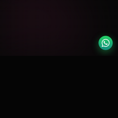
🏆
Google Partner
Meta Business
📘
CERTIFICADO
PARCEIRO OFICIAL
🛍️
RD Station
Shopify Expert
🚀
GOLD PARTNER
CERTIFICADO
⭐
4.9 / 5.0
127 AVALIAÇÕES