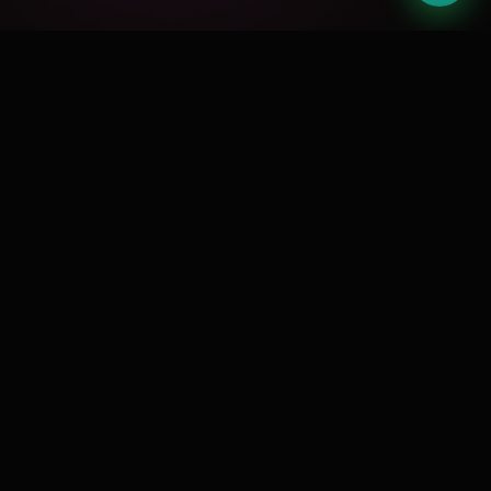
🏆
Google Partner
Meta Business
📘
CERTIFICADO
PARCEIRO OFICIAL
🛍️
RD Station
Shopify Expert
🚀
GOLD PARTNER
CERTIFICADO
⭐
4.9 / 5.0
127 AVALIAÇÕES
O DESAFIO
Por que escolher a
eCriativos
em Timon?