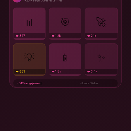
+2.4k seguidores este mês
📊
🎯
🚀
❤️ 847
❤️ 1.2k
❤️ 2.1k
💡
📱
✨
❤️ 683
❤️ 1.8k
❤️ 3.4k
↑ 340% engajamento
últimos 30 dias