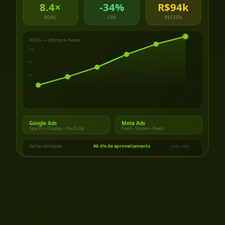
8.4×
-34%
R$94k
ROAS
CPA
RECEITA
ROAS — últimos 6 meses
10x
6x
2x
Google Ads
Meta Ads
Search • Display • YouTube
Feed • Stories • Reels
Verba otimizada:
98.4% de aproveitamento
este mês