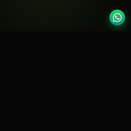
🏆
Google Partner
Meta Business
📘
CERTIFICADO
PARCEIRO OFICIAL
🛍️
RD Station
Shopify Expert
🚀
GOLD PARTNER
CERTIFICADO
⭐
4.9 / 5.0
127 AVALIAÇÕES
O DESAFIO
Por que escolher a