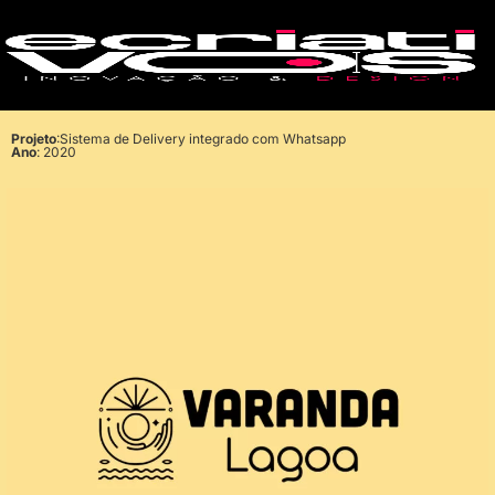
Projeto
:Sistema de Delivery integrado com Whatsapp
Ano
: 2020