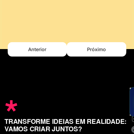
Anterior
Próximo
*
E
u
m
c
S
n
TRANSFORME IDEIAS EM REALIDADE:
VAMOS CRIAR JUNTOS?