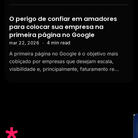
O perigo de confiar em amadores
para colocar sua empresa na
primeira página no Google
4 min read
mar 22, 2026
A primeira página no Google é o objetivo mais
cobiçado por empresas que desejam escala,
visibilidade e, principalmente, faturamento re...
E
u
m
c
S