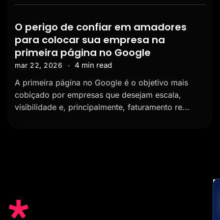
O perigo de confiar em amadores
para colocar sua empresa na
primeira página no Google
4 min read
mar 22, 2026
A primeira página no Google é o objetivo mais
cobiçado por empresas que desejam escala,
visibilidade e, principalmente, faturamento re...
*
E
u
m
c
S