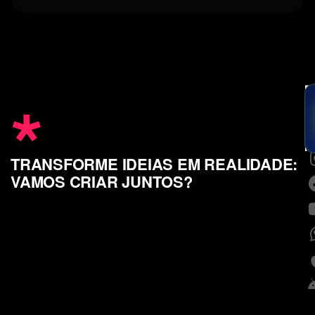
*
E
u
m
c
S
n
TRANSFORME IDEIAS EM REALIDADE:
VAMOS CRIAR JUNTOS?